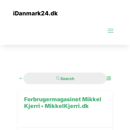
iDanmark24.dk
Search
Forbrugermagasinet Mikkel
Kjerri • MikkelKjerri.dk