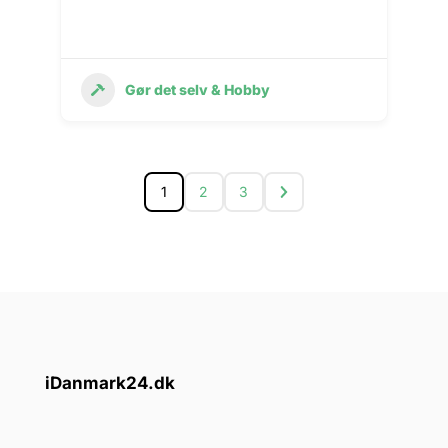
Gør det selv & Hobby
1
2
3
iDanmark24.dk