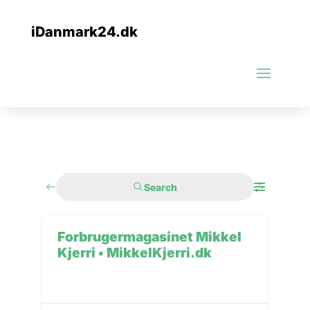
iDanmark24.dk
Search
Forbrugermagasinet Mikkel
Kjerri • MikkelKjerri.dk