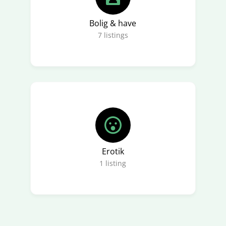
Bolig & have
7
listings
Erotik
1
listing